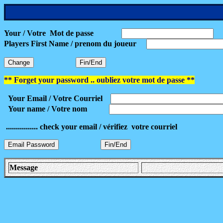
Your / Votre Mot de passe
Players First Name / prenom du joueur
** Forget your password .. oubliez votre mot de passe **
Your Email / Votre Courriel
Your
name / Votre nom
................ check your email / vérifiez votre courriel
Message