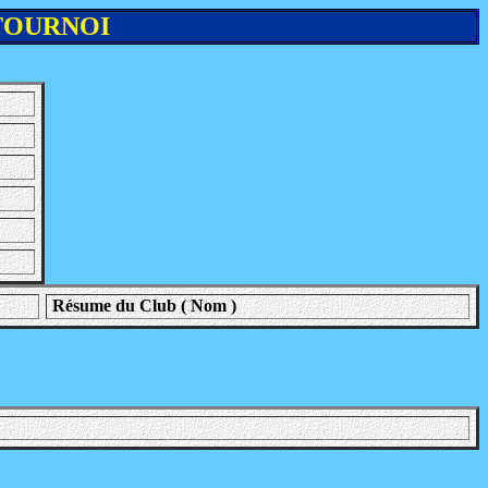
TOURNOI
Résume du Club ( Nom )