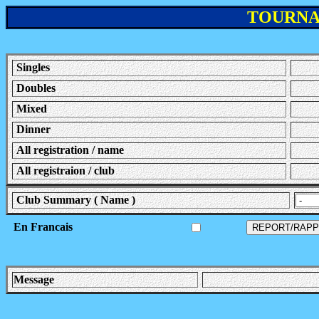
TOURNA
Singles
Doubles
Mixed
Dinner
All registration / name
All registraion / club
Club Summary ( Name )
En Francais
Message